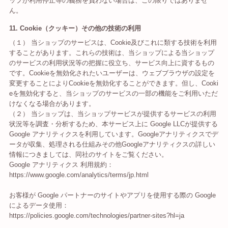
ップが利用停止等の義務を負わない場合は、この限りではありませ
ん。
11. Cookie（クッキー）その他の技術の利用
（１） 当ショップのサービスは、Cookie及びこれに類する技術を利用
することがあります。これらの技術は、当ショップによる当ショップ
のサービスの利用状況等の把握に役立ち、サービス向上に資するもの
です。Cookieを無効化されたいユーザーは、ウェブブラウザの設定を
変更することによりCookieを無効化することができます。但し、Cooki
eを無効化すると、当ショップのサービスの一部の機能をご利用いただ
けなくなる場合があります。
（２） 当ショップは、当ショップサービスが提供するサービスの利用
状況等を調査・分析するため、本サービス上に Google LLCが提供する
Google アナリティクスを利用しています。Googleアナリティクスでデ
ータが収集、処理される仕組みその他Googleアナリティクスの詳しい
情報につきましては、同社のサイトをご覧ください。
Google アナリティクス 利用規約：
https://www.google.com/analytics/terms/jp.html
お客様が Google パートナーのサイトやアプリを使用する際の Google
によるデータ使用：
https://policies.google.com/technologies/partner-sites?hl=ja