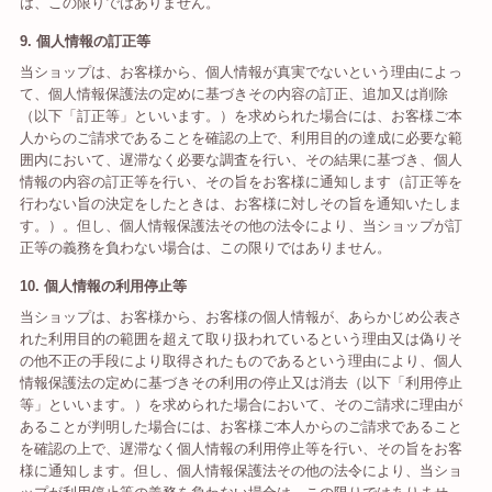
は、この限りではありません。
9. 個人情報の訂正等
当ショップは、お客様から、個人情報が真実でないという理由によっ
て、個人情報保護法の定めに基づきその内容の訂正、追加又は削除
（以下「訂正等」といいます。）を求められた場合には、お客様ご本
人からのご請求であることを確認の上で、利用目的の達成に必要な範
囲内において、遅滞なく必要な調査を行い、その結果に基づき、個人
情報の内容の訂正等を行い、その旨をお客様に通知します（訂正等を
行わない旨の決定をしたときは、お客様に対しその旨を通知いたしま
す。）。但し、個人情報保護法その他の法令により、当ショップが訂
正等の義務を負わない場合は、この限りではありません。
10. 個人情報の利用停止等
当ショップは、お客様から、お客様の個人情報が、あらかじめ公表さ
れた利用目的の範囲を超えて取り扱われているという理由又は偽りそ
の他不正の手段により取得されたものであるという理由により、個人
情報保護法の定めに基づきその利用の停止又は消去（以下「利用停止
等」といいます。）を求められた場合において、そのご請求に理由が
あることが判明した場合には、お客様ご本人からのご請求であること
を確認の上で、遅滞なく個人情報の利用停止等を行い、その旨をお客
様に通知します。但し、個人情報保護法その他の法令により、当ショ