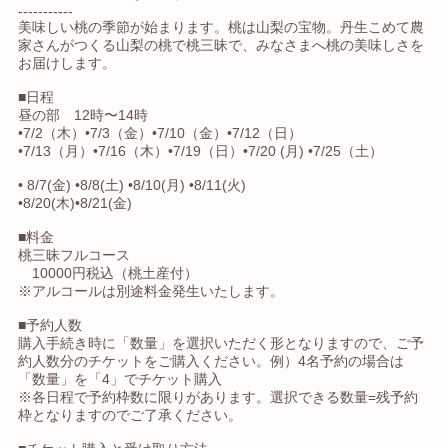
-----------
美味しい桃の季節が始まります。桃は山梨の宝物。丹生こめて農
家さんがつくる山梨の桃で桃三昧で、みなさまへ桃の美味しさを
お届けします。
■日程
昼の部 12時〜14時
•7/2（木）•7/3（金）•7/10（金）•7/12（日）
•7/13（月）•7/16（木）•7/19（日）•7/20 (月) •7/25（土）
• 8/7(金) •8/8(土) •8/10(月) •8/11(火)
•8/20(木)•8/21(金)
■料金
桃三昧フルコース
10000円税込（桃土産付）
※アルコールは別途料金発生いたします。
■予約人数
購入手続き時に「数量」を選択いただく形となりますので、ご予
約人数分のチケットをご購入ください。例）4名予約の場合は
「数量」を「4」でチケット購入
※各日程で予約枠数に限りがあります。選択できる数量=残予約
枠となりますのでご了承ください。