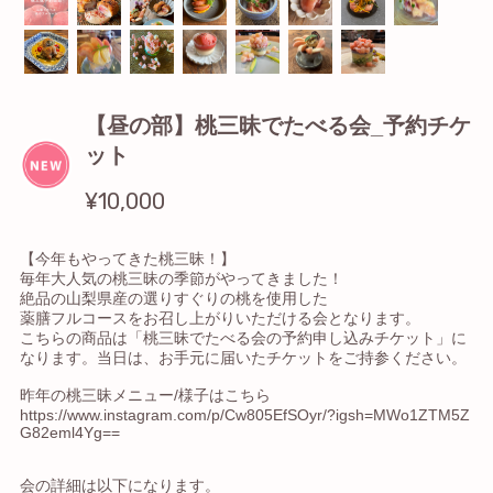
【昼の部】桃三昧でたべる会_予約チケ
ット
¥10,000
【今年もやってきた桃三昧！】
毎年大人気の桃三昧の季節がやってきました！
絶品の山梨県産の選りすぐりの桃を使用した
薬膳フルコースをお召し上がりいただける会となります。
こちらの商品は「桃三昧でたべる会の予約申し込みチケット」に
なります。当日は、お手元に届いたチケットをご持参ください。
昨年の桃三昧メニュー/様子はこちら
https://www.instagram.com/p/Cw805EfSOyr/?igsh=MWo1ZTM5Z
G82eml4Yg==
会の詳細は以下になります。